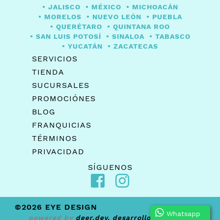
JALISCO
MÉXICO
MICHOACÁN
MORELOS
NUEVO LEÓN
PUEBLA
QUERÉTARO
QUINTANA ROO
SAN LUIS POTOSÍ
SINALOA
TABASCO
YUCATÁN
ZACATECAS
SERVICIOS
TIENDA
SUCURSALES
PROMOCIÓNES
BLOG
FRANQUICIAS
TÉRMINOS
PRIVACIDAD
SÍGUENOS
©2026 EYE DESIGN
Whatsapp
powered by
deer.dev, desarrollo de software a